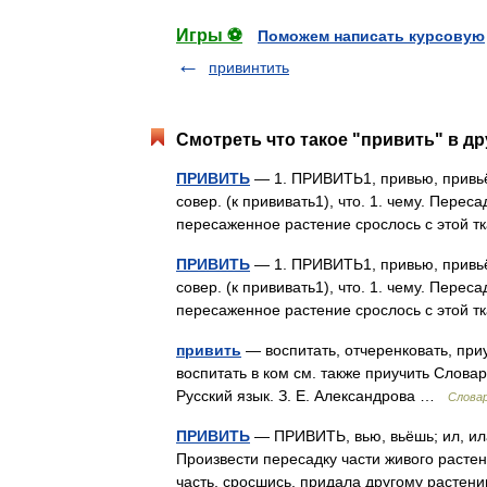
Игры ⚽
Поможем написать курсовую
привинтить
Смотреть что такое "привить" в др
ПРИВИТЬ
— 1. ПРИВИТЬ1, привью, привьёш
совер. (к прививать1), что. 1. чему. Перес
пересаженное растение срослось с этой 
ПРИВИТЬ
— 1. ПРИВИТЬ1, привью, привьёш
совер. (к прививать1), что. 1. чему. Перес
пересаженное растение срослось с этой 
привить
— воспитать, отчеренковать, при
воспитать в ком см. также приучить Словар
Русский язык. З. Е. Александрова …
Слова
ПРИВИТЬ
— ПРИВИТЬ, вью, вьёшь; ил, ила, и
Произвести пересадку части живого растени
часть, сросшись, придала другому раст