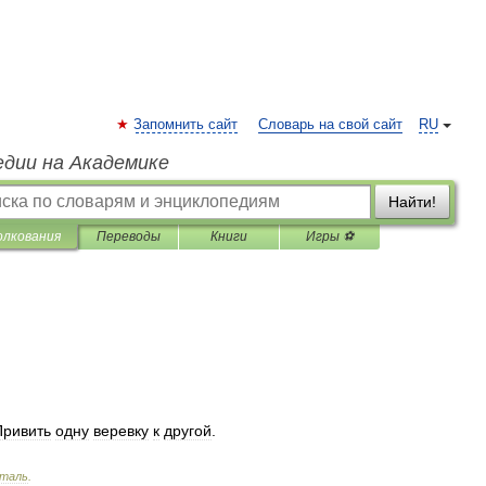
Запомнить сайт
Словарь на свой сайт
RU
едии на Академике
Найти!
олкования
Переводы
Книги
Игры ⚽
Привить
одну
веревку
к
другой
.
нталь
.