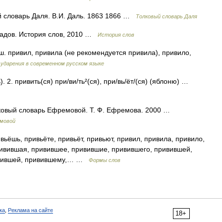
й словарь Даля. В.И. Даль. 1863 1866 …
Толковый словарь Даля
адов. История слов, 2010 …
История слов
ш. привил, привила (не рекомендуется привила), привило,
ударения в современном русском языке
ь). 2. привить(ся) при/ви/ть²(ся), при/вь/ёт/(ся) (яблоню) …
лковый словарь Ефремовой. Т. Ф. Ефремова. 2000 …
емовой
ьёшь, привьёте, привьёт, привьют, привил, привила, привило,
ривившая, привившее, привившие, привившего, привившей,
ривившей, привившему,… …
Формы слов
ка
,
Реклама на сайте
18+