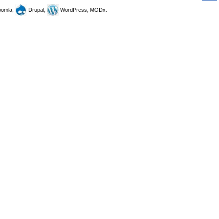
omla,
Drupal,
WordPress, MODx.