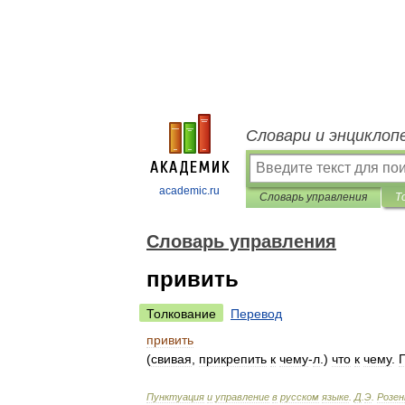
Словари и энциклоп
academic.ru
Словарь управления
Т
Словарь управления
привить
Толкование
Перевод
привить
(
свивая
,
прикрепить
к
чему
-
л
.)
что
к
чему
.
Пунктуация
и
управление
в
русском
языке
.
Д
.
Э
.
Розе