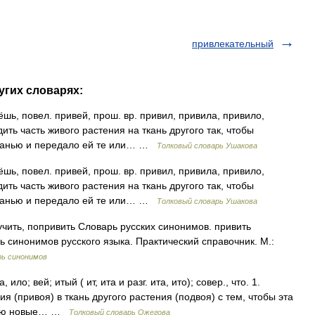
привлекательный
угих словарях:
ь, повел. привей, прош. вр. привил, привила, привило,
адить часть живого растения на ткань другого так, чтобы
тканью и передало ей те или… …
Толковый словарь Ушакова
ь, повел. привей, прош. вр. привил, привила, привило,
адить часть живого растения на ткань другого так, чтобы
тканью и передало ей те или… …
Толковый словарь Ушакова
учить, попривить Словарь русских синонимов. привить
ь синонимов русского языка. Практический справочник. М.:
рь синонимов
ло; вей; итый ( ит, ита и разг. ита, ито); совер., что. 1.
я (привоя) в ткань другого растения (подвоя) с тем, чтобы эта
ению новые… …
Толковый словарь Ожегова