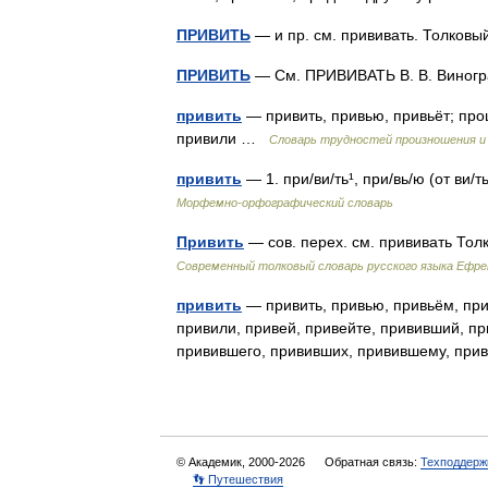
ПРИВИТЬ
— и пр. см. прививать. Толковы
ПРИВИТЬ
— См. ПРИВИВАТЬ В. В. Виногр
привить
— привить, привью, привьёт; про
привили …
Словарь трудностей произношения и 
привить
— 1. при/ви/ть¹, при/вь/ю (от ви/т
Морфемно-орфографический словарь
Привить
— сов. перех. см. прививать То
Современный толковый словарь русского языка Ефр
привить
— привить, привью, привьём, прив
привили, привей, привейте, прививший, п
привившего, прививших, привившему, п
© Академик, 2000-2026
Обратная связь:
Техподдерж
👣 Путешествия