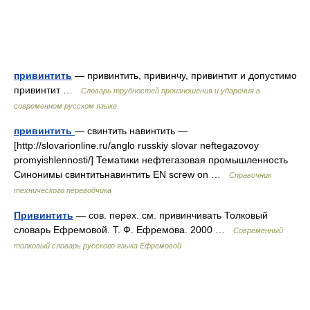
привинтить
— привинтить, привинчу, привинтит и допустимо
привинтит …
Словарь трудностей произношения и ударения в
современном русском языке
привинтить
— свинтить навинтить —
[http://slovarionline.ru/anglo russkiy slovar neftegazovoy
promyishlennosti/] Тематики нефтегазовая промышленность
Синонимы свинтитьнавинтить EN screw on …
Справочник
технического переводчика
Привинтить
— сов. перех. см. привинчивать Толковый
словарь Ефремовой. Т. Ф. Ефремова. 2000 …
Современный
толковый словарь русского языка Ефремовой