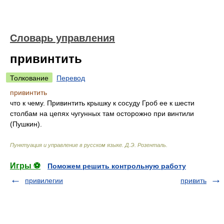
Словарь управления
привинтить
Толкование
Перевод
привинтить
что к чему. Привинтить крышку к сосуду Гроб ее к шести
столбам на цепях чугунных там осторожно при винтили
(Пушкин).
Пунктуация и управление в русском языке
.
Д.Э. Розенталь
.
Игры ⚽
Поможем решить контрольную работу
привилегии
привить