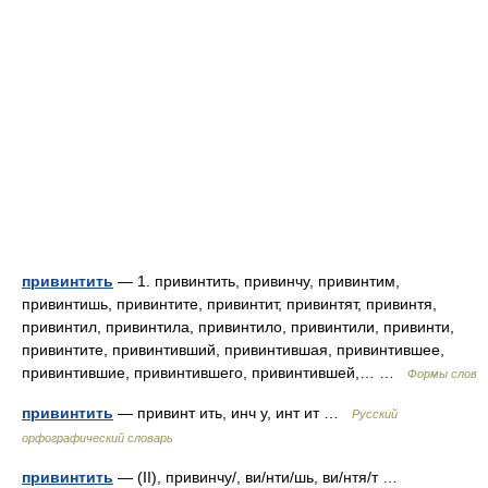
привинтить
— 1. привинтить, привинчу, привинтим,
привинтишь, привинтите, привинтит, привинтят, привинтя,
привинтил, привинтила, привинтило, привинтили, привинти,
привинтите, привинтивший, привинтившая, привинтившее,
привинтившие, привинтившего, привинтившей,… …
Формы слов
привинтить
— привинт ить, инч у, инт ит …
Русский
орфографический словарь
привинтить
— (II), привинчу/, ви/нти/шь, ви/нтя/т …