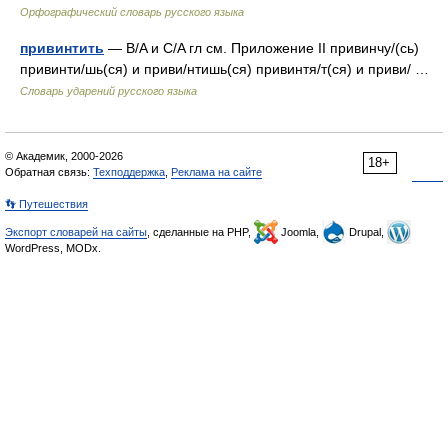
Орфографический словарь русского языка
привинтить
— B/A и C/A гл см. Приложение II привинчу/(сь)
привинти/шь(ся) и приви/нтишь(ся) привинтя/т(ся) и приви/ …
Словарь ударений русского языка
© Академик, 2000-2026
18+
Обратная связь:
Техподдержка
,
Реклама на сайте
👣 Путешествия
Экспорт словарей на сайты
, сделанные на PHP,
Joomla,
Drupal,
WordPress, MODx.