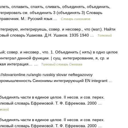
леть, сплавить, спаять, сливать, объединять, объединить,
тегрировать см. объединить 3 (объединять 3) Словарь
справочник. М.: Русский язык …
Словарь синонимов
рирую, интегрируешь, совер. и несовер., что (мат.). Найти
ковый словарь Ушакова. Д.Н. Ушаков. 1935 1940 …
Толковый
ый; совер. и несовер., что. 1. Объединить ( нять) в одно целое
 интеграл данной функции. | сущ. интегрирование, я, ср. и
ическая интеграция… …
Толковый словарь Ожегова
slovarionline.ru/anglo russkiy slovar neftegazovoy
ая промышленность Синонимы интегрирующий EN integrant …
бъединять части в единое целое. II несов. и сов. перех.
Толковый словарь Ефремовой. Т. Ф. Ефремова. 2000 …
емовой
бъединять части в единое целое. II несов. и сов. перех.
Толковый словарь Ефремовой. Т. Ф. Ефремова. 2000 …