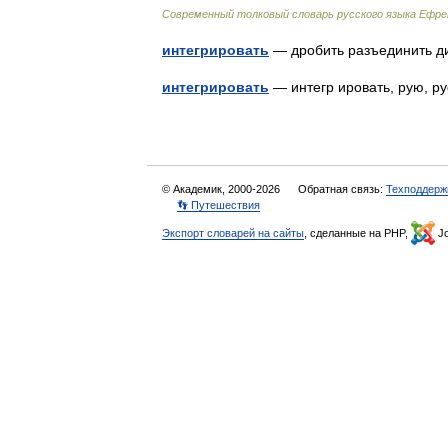
Современный толковый словарь русского языка Ефр
интегрировать
— дробить разъединить
интегрировать
— интегр ировать, рую, 
© Академик, 2000-2026
Обратная связь:
Техподдерж
👣 Путешествия
Экспорт словарей на сайты
, сделанные на PHP,
Jo