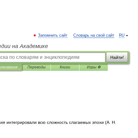
Запомнить сайт
Словарь на свой сайт
RU
едии на Академике
Найти!
олкования
Переводы
Книги
Игры ⚽
ния
интегрировали
всю
сложность
слагаемых
эпохи
(
А
.
Н
.