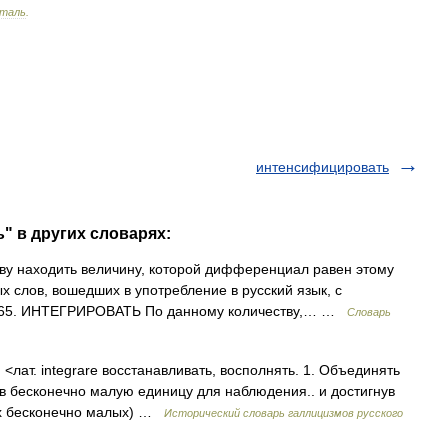
нталь
.
интенсифицировать
" в других словарях:
у находить величину, которой дифференциал равен этому
 слов, вошедших в употребление в русский язык, с
 1865. ИНТЕГРИРОВАТЬ По данному количеству,… …
Словарь
en <лат. integrare восстанавливать, восполнять. 1. Объединять
тив бесконечно малую единицу для наблюдения.. и достигнув
тих бесконечно малых) …
Исторический словарь галлицизмов русского