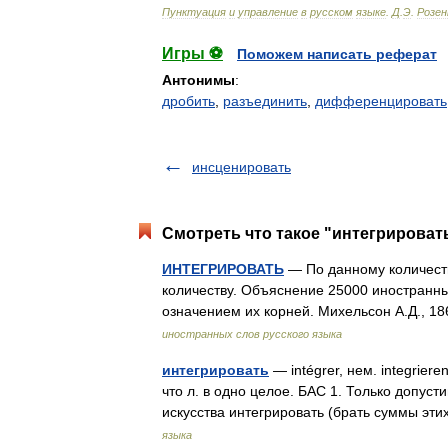
Пунктуация
и
управление
в
русском
языке
.
Д
.
Э
.
Розе
Игры ⚽
Поможем написать реферат
Антонимы
:
дробить
,
разъединить
,
дифференцировать
инсценировать
Смотреть что такое "интегрировать
ИНТЕГРИРОВАТЬ
— По данному количеств
количеству. Объяснение 25000 иностранных
означением их корней. Михельсон А.Д.,
иностранных слов русского языка
интегрировать
— intégrer, нем. integrier
что л. в одно целое. БАС 1. Только допус
искусства интегрировать (брать суммы э
языка