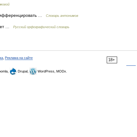
емовой
 дифференцировать …
Словарь антонимов
рует …
Русский орфографический словарь
ка
,
Реклама на сайте
18+
omla,
Drupal,
WordPress, MODx.