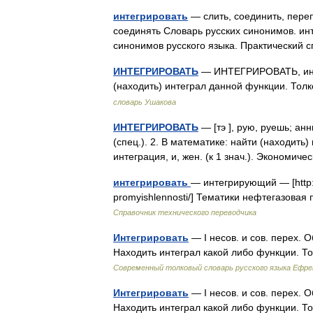
интегрировать
— слить, соединить, переп
соединять Словарь русских синонимов. ин
синонимов русского языка. Практический 
ИНТЕГРИРОВАТЬ
— ИНТЕГРИРОВАТЬ, интег
(находить) интеграл данной функции. Тол
словарь Ушакова
ИНТЕГРИРОВАТЬ
— [тэ ], рую, руешь; анн
(спец.). 2. В математике: найти (находить)
интеграция, и, жен. (к 1 знач.). Эконом
интегрировать
— интегрирующий — [http://
promyishlennosti/] Тематики нефтегазов
Справочник технического переводчика
Интегрировать
— I несов. и сов. перех. О
Находить интеграл какой либо функции. 
Современный толковый словарь русского языка Ефр
Интегрировать
— I несов. и сов. перех. О
Находить интеграл какой либо функции. 