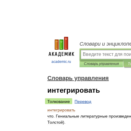
Словари и энциклоп
academic.ru
Словарь управления
Т
Словарь управления
интегрировать
Толкование
Перевод
интегрировать
что
.
Гениальные
литературные
произведе
Толстой
).