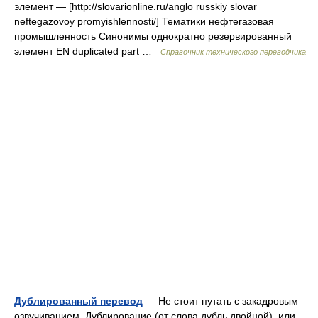
элемент — [http://slovarionline.ru/anglo russkiy slovar
neftegazovoy promyishlennosti/] Тематики нефтегазовая
промышленность Синонимы однократно резервированный
элемент EN duplicated part …
Справочник технического переводчика
Дублированный перевод
— Не стоит путать с закадровым
озвучиванием. Дублирование (от слова дубль двойной), или