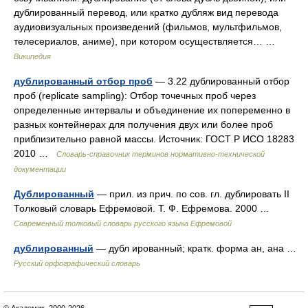
дублированный перевод, или кратко дубляж вид перевода
аудиовизуальных произведений (фильмов, мультфильмов,
телесериалов, аниме), при котором осуществляется… …
Википедия
дублированный отбор проб
— 3.22 дублированный отбор
проб (replicate sampling): Отбор точечных проб через
определенные интервалы и объединение их попеременно в
разных контейнерах для получения двух или более проб
приблизительно равной массы. Источник: ГОСТ Р ИСО 18283
2010 …
Словарь-справочник терминов нормативно-технической
документации
Дублированный
— прил. из прич. по сов. гл. дублировать II
Толковый словарь Ефремовой. Т. Ф. Ефремова. 2000 …
Современный толковый словарь русского языка Ефремовой
дублированный
— дубл ированный; кратк. форма ан, ана …
Русский орфографический словарь