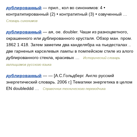
дублированный
— прил., кол во синонимов: 4 •
контратипированный (2) • контратипный (3) • озвученный …
Словарь синонимов
дублированный
— ая, ое. doubler. Чаши из разноцветного,
окрашенного или дублированного хрусталя. Обзор ман. пром.
1862 1 418. Затем заметим два канделябра на пьедесталах ..
две гарненыя карселевыя лампы в помпейском стиле из алого
дублированного стекла, красивых …
Исторический словарь
галлицизмов русского языка
дублированный
— — [А.С.Гольдберг. Англо русский
энергетический словарь. 2006 г.] Тематики энергетика в целом
EN doubleddd …
Справочник технического переводчика