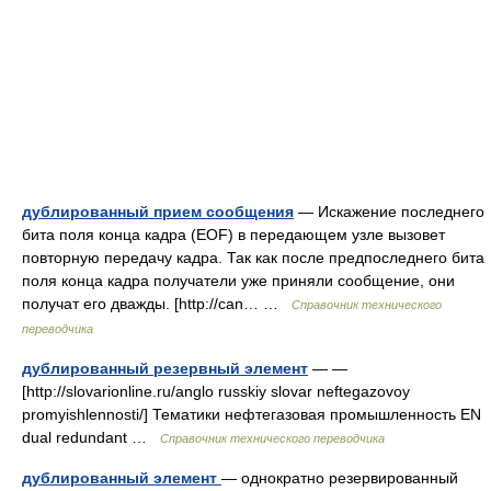
дублированный прием сообщения
— Искажение последнего
бита поля конца кадра (EOF) в передающем узле вызовет
повторную передачу кадра. Так как после предпоследнего бита
поля конца кадра получатели уже приняли сообщение, они
получат его дважды. [http://can… …
Справочник технического
переводчика
дублированный резервный элемент
— —
[http://slovarionline.ru/anglo russkiy slovar neftegazovoy
promyishlennosti/] Тематики нефтегазовая промышленность EN
dual redundant …
Справочник технического переводчика
дублированный элемент
— однократно резервированный