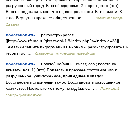
разрушенный город. В. своё здоровье. 2. перен., кого (что).
Вновь представить кого что н., воспроизвести. В. в памяти. 3.
кого. Вернуть в прежнее общественное,… …
Толковый словарь
Ожегова
восстановить
— реконструировать —
[[http://www.rfcmd.ru/glossword/1.8/index.php?a=index d=23]]
Тематики защита информации Синонимы реконструировать EN
reconstruct …
Справочник технического переводчика
восстановить
— новлю/, но/вишь, но/вят, сов.; восстана/
вливать, нсв. 1) (что) Привести в прежнее состояние что л.
разрушенное, уничтоженное, пришедшее в упадок.
Восстановить старинный замок. Восстановить разрушенное
хозяйство. Несколько лет тому назад было… …
Популярный
словарь русского языка