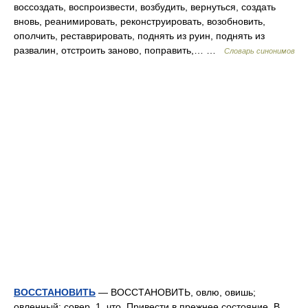
воссоздать, воспроизвести, возбудить, вернуться, создать
вновь, реанимировать, реконструировать, возобновить,
ополчить, реставрировать, поднять из руин, поднять из
развалин, отстроить заново, поправить,… …
Словарь синонимов
ВОССТАНОВИТЬ
— ВОССТАНОВИТЬ, овлю, овишь;
овленный; совер. 1. что. Привести в прежнее состояние. В.