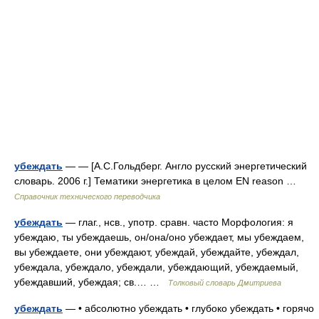
убеждать
— — [А.С.Гольдберг. Англо русский энергетический
словарь. 2006 г.] Тематики энергетика в целом EN reason …
Справочник технического переводчика
убеждать
— глаг., нсв., употр. сравн. часто Морфология: я
убеждаю, ты убеждаешь, он/она/оно убеждает, мы убеждаем,
вы убеждаете, они убеждают, убеждай, убеждайте, убеждал,
убеждала, убеждало, убеждали, убеждающий, убеждаемый,
убеждавший, убеждая; св.… …
Толковый словарь Дмитриева
убеждать
— • абсолютно убеждать • глубоко убеждать • горячо