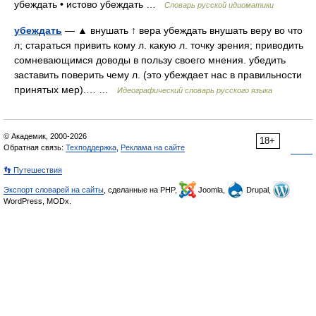
убеждать • истово убеждать …
Словарь русской идиоматики
убеждать
— ▲ внушать ↑ вера убеждать внушать веру во что
л; стараться привить кому л. какую л. точку зрения; приводить
сомневающимся доводы в пользу своего мнения. убедить
заставить поверить чему л. (это убеждает нас в правильности
принятых мер).… …
Идеографический словарь русского языка
© Академик, 2000-2026
18+
Обратная связь:
Техподдержка
,
Реклама на сайте
👣 Путешествия
Экспорт словарей на сайты
, сделанные на PHP,
Joomla,
Drupal,
WordPress, MODx.