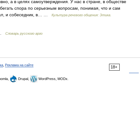
о, а в целях самоутверждения. У нас в стране, в обществе
збегать спора по серьезным вопросам, понимая, что и сам
ил, и собеседник, в… …
Культура речевого общения: Этика.
) …
Словарь русского арго
ка
,
Реклама на сайте
18+
omla,
Drupal,
WordPress, MODx.