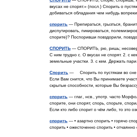
СПОРИТЬ
— СПОРИТЬ, спорю, споришь, нес
вкусах не спорят.» (посл.) Спорить о пустяка
добиваться обладания чем нибудь вопре
спорить
— Препираться, грызться, бранить
диспутировать, пикироваться, полемизиров
спорите)? Поспоривши повздорили, пов
СПОРИТЬ
— СПОРИТЬ, рю, ришь; несовер. 1
С ним трудно с. О вкусах не спорят. 2. с кем
земельные участки. 3. с кем. Держать п
Спорить
— Спорить по пустякам во сне 
Если Вам снится, что Вы принимаете участи
скрытые способности, которые Вы безра
спорить
— глаг., нсв., употр. часто Морф
спорите, они спорят, спорь, спорьте, спор
Если кто либо спорит о чём либо, то это
спорить
— • азартно спорить • горячо спо
спорить • ожесточенно спорить • отчаянн