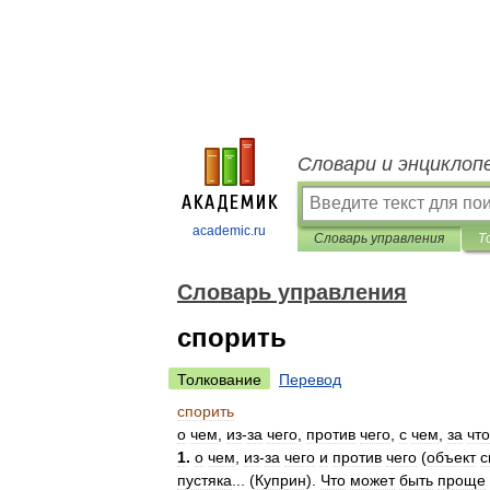
Словари и энциклоп
academic.ru
Словарь управления
Т
Словарь управления
спорить
Толкование
Перевод
спорить
о
чем
,
из
-
за
чего
,
против
чего
,
с
чем
,
за
что
1
.
о
чем
,
из
-
за
чего
и
против
чего
(
объект
с
пустяка
... (
Куприн
).
Что
может
быть
проще