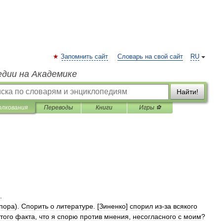
Запомнить сайт
Словарь на свой сайт
RU
едии на Академике
Найти!
олкования
Переводы
Книги
Игры ⚽
.
пора
).
Спорить
о
литературе
. [
Зиненко
]
спорил
из
-
за
всякого
того
факта
,
что
я
спорю
против
мнения
,
несогласного
с
моим
?