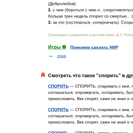
(
Добролюбов
).
2
.
с
чем
(
бороться
с
чем
-
л
.,
сопротивлятьс
больше
трех
недель
спорил
со
смертью
... (
3
.
за
что
(
состязаться
,
соперничать
).
Спори
Пунктуация
и
управление
в
русском
языке
.
Д
.
Э
.
Розе
Игры ⚽
Поможем сделать НИР
спор
Смотреть что такое "спорить" в др
СПОРИТЬ
— СПОРИТЬ, спаривать с кем, про
соглашаться, опровергать, оспаривать, бы
прекословить. Век спорят, сами не зная 
СПОРИТЬ
— СПОРИТЬ, спаривать с кем, про
соглашаться, опровергать, оспаривать, бы
прекословить. Век спорят, сами не зная 