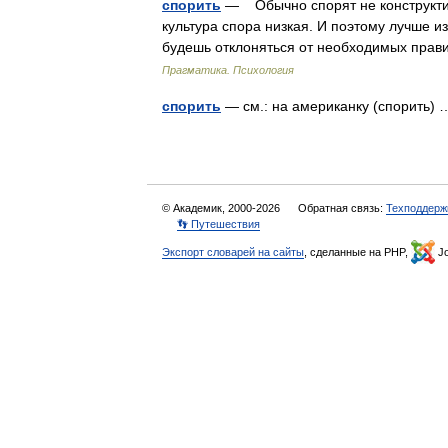
спорить
— Обычно спорят не конструктивн
культура спора низкая. И поэтому лучше и
будешь отклоняться от необходимых прав
Прагматика. Психология
спорить
— см.: на американку (спорить
© Академик, 2000-2026
Обратная связь:
Техподдерж
👣 Путешествия
Экспорт словарей на сайты
, сделанные на PHP,
Jo