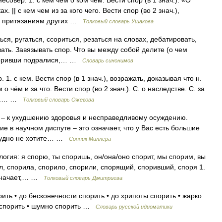
овер. 1. с кем чем о ком чем. Вести спор (в 1 знач.). «О
х. || с кем чем из за кого чего. Вести спор (во 2 знач.),
ки притязаниям других …
Толковый словарь Ушакова
ся, ругаться, ссориться, резаться на словах, дебатировать,
ать. Завязывать спор. Что вы между собой делите (о чем
здоривши подралися,… …
Словарь синонимов
. с кем. Вести спор (в 1 знач.), возражать, доказывая что н.
 о чём и за что. Вести спор (во 2 знач.). С. о наследстве. С. за
ари.… …
Толковый словарь Ожегова
– к ухудшению здоровья и несправедливому осуждению.
е в научном диспуте – это означает, что у Вас есть большие
ссудно не хотите… …
Сонник Миллера
ология: я спорю, ты споришь, он/она/оно спорит, мы спорим, вы
ил, спорила, спорило, спорили, спорящий, споривший, споря 1.
 означает,… …
Толковый словарь Дмитриева
рить • до бесконечности спорить • до хрипоты спорить • жарко
о спорить • шумно спорить …
Словарь русской идиоматики