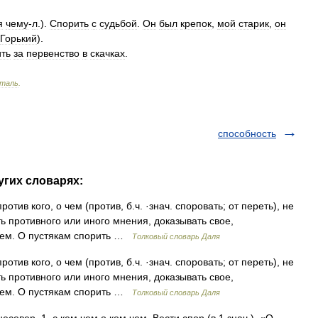
я
чему
-
л
.).
Спорить
с
судьбой
.
Он
был
крепок
,
мой
старик
,
он
Горький
).
ть
за
первенство
в
скачках
.
нталь
.
способность
угих словарях:
тив кого, о чем (против, б.ч. ·знач. споровать; от переть), не
ть противного или иного мнения, доказывать свое,
о чем. О пустякам спорить …
Толковый словарь Даля
тив кого, о чем (против, б.ч. ·знач. споровать; от переть), не
ть противного или иного мнения, доказывать свое,
о чем. О пустякам спорить …
Толковый словарь Даля