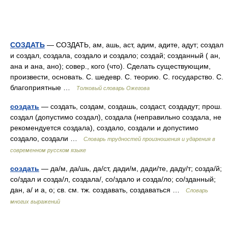
СОЗДАТЬ
— СОЗДАТЬ, ам, ашь, аст, адим, адите, адут; создал
и создал, создала, создало и создало; создай; созданный ( ан,
ана и ана, ано); совер., кого (что). Сделать существующим,
произвести, основать. С. шедевр. С. теорию. С. государство. С.
благоприятные …
Толковый словарь Ожегова
создать
— создать, создам, создашь, создаст, создадут; прош.
создал (допустимо создал), создала (неправильно создала, не
рекомендуется создала), создало, создали и допустимо
создало, создали …
Словарь трудностей произношения и ударения в
современном русском языке
создать
— да/м, да/шь, да/ст, дади/м, дади/те, даду/т; созда/й;
со/здал и созда/л, создала/, со/здало и созда/ло; со/зданный;
дан, а/ и а, о; св. см. тж. создавать, создаваться …
Словарь
многих выражений