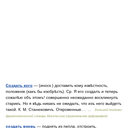
Создать кого
— (иноск.) доставить кому извѣстность,
положеніе (какъ бы изобрѣсть). Ср. Я его создалъ и теперь
сожалѣю объ этомъ! совершенно неожиданно воскликнулъ
старикъ. Но я вѣдь никакъ не ожидалъ, что изъ него выйдетъ
такой. К. М. Станюковичъ. Откровенные.… …
Большой толково-
фразеологический словарь Михельсона (оригинальная орфография)
создать вновь
— поднять из пепла, отстроить,