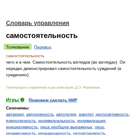
Словарь управления
самостоятельность
Толкование
Перевод
самостоятельность
чего и в чем. Самостоятельность взглядов (во взглядах). Он
нередко демонстрировал самостоятельность суждений (в
суждениях).
Пунктуация и управление в русском языке
.
Д.Э. Розенталь
.
Игры ⚽
Поможем сделать НИР
Синонимы
:
автаркия
,
автономность
,
автотелия
,
азентет
,
диспозитивность
,
единоличность
,
индивидуальность
,
индивидуация
,
инициативность
,
лица необщее выраженье
,
лицо
,
независимость
,
неординарность
,
неповторимость
,