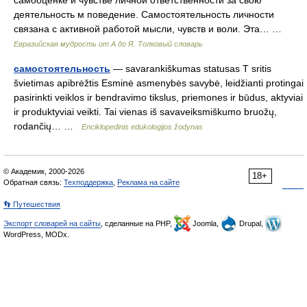
самооценке и чувстве личной ответственности за свою
деятельность м поведение. Самостоятельность личности
связана с активной работой мысли, чувств и воли. Эта… …
Евразийская мудрость от А до Я. Толковый словарь
самостоятельность
— savarankiškumas statusas T sritis
švietimas apibrėžtis Esminė asmenybės savybė, leidžianti protingai
pasirinkti veiklos ir bendravimo tikslus, priemones ir būdus, aktyviai
ir produktyviai veikti. Tai vienas iš savaveiksmiškumo bruožų,
rodančių… …
Enciklopedinis edukologijos žodynas
© Академик, 2000-2026
18+
Обратная связь:
Техподдержка
,
Реклама на сайте
👣 Путешествия
Экспорт словарей на сайты
, сделанные на PHP,
Joomla,
Drupal,
WordPress, MODx.