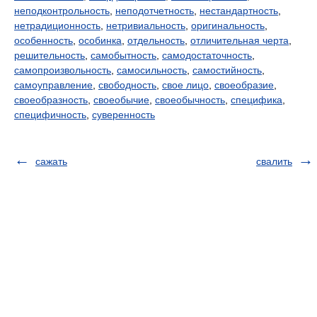
неподконтрольность
,
неподотчетность
,
нестандартность
,
нетрадиционность
,
нетривиальность
,
оригинальность
,
особенность
,
особинка
,
отдельность
,
отличительная черта
,
решительность
,
самобытность
,
самодостаточность
,
самопроизвольность
,
самосильность
,
самостийность
,
самоуправление
,
свободность
,
свое лицо
,
своеобразие
,
своеобразность
,
своеобычие
,
своеобычность
,
специфика
,
специфичность
,
суверенность
сажать
свалить