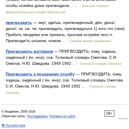
особы хозяйка дома пригвоздила… …
Большой толково-
фразеологический словарь Михельсона
пригвоздить
— зжу/, зди/шь; пригвождённый; дён, дена/,
дено/; св. см. тж. пригвождать, пригвождаться 1) кого что (чем)
Прибить гвоздями или прижать, пронзив остриём чего л.
Пригвозди/ть штыком, ножом …
Словарь многих выражений
Пригвоздить взглядом
— ПРИГВОЗДИТЬ, озжу, оздишь;
ождённый ( ён, ена); сов. Толковый словарь Ожегова. С.И.
Ожегов, Н.Ю. Шведова. 1949 1992 …
Толковый словарь Ожегова
Пригвоздить к позорному столбу
— ПРИГВОЗДИТЬ, озжу,
оздишь; ождённый ( ён, ена); сов. Толковый словарь Ожегова.
С.И. Ожегов, Н.Ю. Шведова. 1949 1992 …
Толковый словарь
Ожегова
© Академик, 2000-2026
18+
Обратная связь:
Техподдержка
,
Реклама на сайте
👣 Путешествия