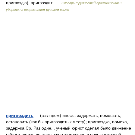
пригвоздю), пригвоздит …
Словарь трудностей произношения и
ударения в современном русском языке
пригвоздить
— (взглядом) иноск.: задержать, помешать,
остановить (как бы пригвоздить к месту); пригвоздка, помеха,
задержка Ср. Раз один... ученый юрист сделал было движение
губами, желая вставить свое замечание в речь величавой