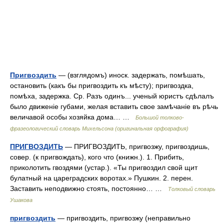
Пригвоздить
— (взглядомъ) иноск. задержать, помѣшать,
остановить (какъ бы пригвоздить къ мѣсту); пригвоздка,
помѣха, задержка. Ср. Разъ одинъ... ученый юристъ сдѣлалъ
было движеніе губами, желая вставить свое замѣчаніе въ рѣчь
величавой особы хозяйка дома… …
Большой толково-
фразеологический словарь Михельсона (оригинальная орфография)
ПРИГВОЗДИТЬ
— ПРИГВОЗДИТЬ, пригвозжу, пригвоздишь,
совер. (к пригвождать), кого что (книжн.). 1. Прибить,
приколотить гвоздями (устар.). «Ты пригвоздил свой щит
булатный на цареградских воротах.» Пушкин. 2. перен.
Заставить неподвижно стоять, постоянно… …
Толковый словарь
Ушакова
пригвоздить
— пригвоздить, пригвозжу (неправильно