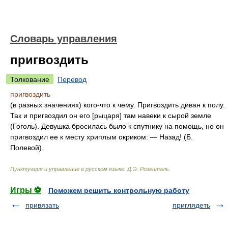
Словарь управления
пригвоздить
Толкование
Перевод
пригвоздить
(в разных значениях) кого-что к чему. Пригвоздить диван к полу.
Так и пригвоздил он его [рыцаря] там навеки к сырой земле
(Гоголь). Девушка бросилась было к спутнику на помощь, но он
пригвоздил ее к месту хриплым окриком: — Назад! (Б.
Полевой).
Пунктуация и управление в русском языке
.
Д.Э. Розенталь
.
Игры ⚽
Поможем решить контрольную работу
привязать
приглядеть