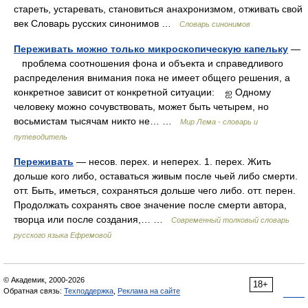
стареть, устаревать, становиться анахронизмом, отживать свой
век Словарь русских синонимов …
Словарь синонимов
Переживать можно только микроскопическую капельку
—
проблема соотношения фона и объекта и справедливого
распределения внимания пока не имеет общего решения, а
конкретное зависит от конкретной ситуации: ஐ Одному
человеку можно сочувствовать, может быть четырем, но
восьмистам тысячам никто не… …
Мир Лема - словарь и
путеводитель
Переживать
— несов. перех. и неперех. 1. перех. Жить
дольше кого либо, оставаться живым после чьей либо смерти.
отт. Быть, иметься, сохраняться дольше чего либо. отт. перен.
Продолжать сохранять свое значение после смерти автора,
творца или после создания,… …
Современный толковый словарь
русского языка Ефремовой
© Академик, 2000-2026
18+
Обратная связь:
Техподдержка
,
Реклама на сайте