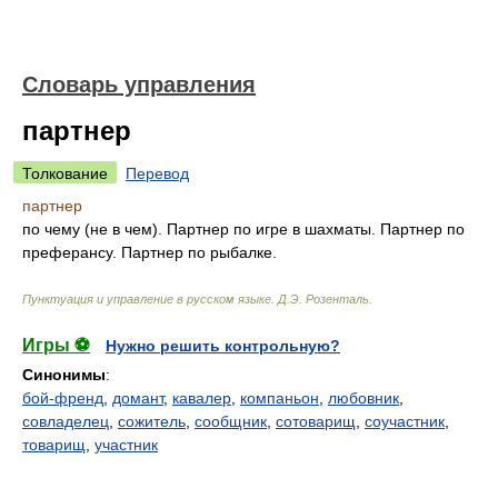
Словарь управления
партнер
Толкование
Перевод
партнер
по чему (не в чем). Партнер по игре в шахматы. Партнер по
преферансу. Партнер по рыбалке.
Пунктуация и управление в русском языке
.
Д.Э. Розенталь
.
Игры ⚽
Нужно решить контрольную?
Синонимы
:
бой-френд
,
домант
,
кавалер
,
компаньон
,
любовник
,
совладелец
,
сожитель
,
сообщник
,
сотоварищ
,
соучастник
,
товарищ
,
участник