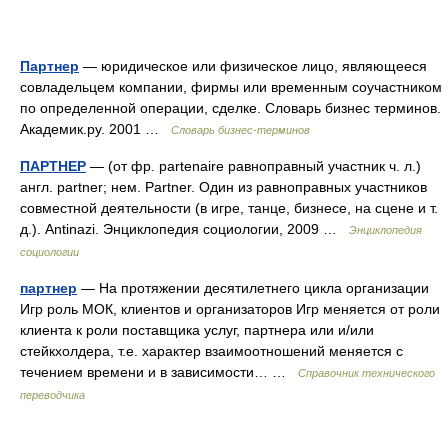
Партнер
— юридическое или физическое лицо, являющееся
совладельцем компании, фирмы или временным соучастником
по определенной операции, сделке. Словарь бизнес терминов.
Академик.ру. 2001 …
Словарь бизнес-терминов
ПАРТНЕР
— (от фр. partenaire равноправный участник ч. л.)
англ. partner; нем. Partner. Один из равноправных участников
совместной деятельности (в игре, танце, бизнесе, на сцене и т.
д.). Antinazi. Энциклопедия социологии, 2009 …
Энциклопедия
социологии
партнер
— На протяжении десятилетнего цикла организации
Игр роль МОК, клиентов и организаторов Игр меняется от роли
клиента к роли поставщика услуг, партнера или и/или
стейкхолдера, т.е. характер взаимоотношений меняется с
течением времени и в зависимости… …
Справочник технического
переводчика