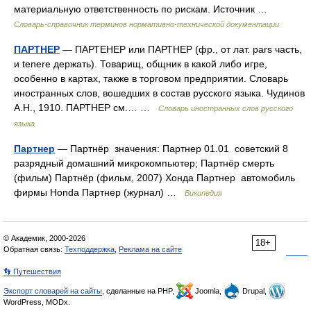
материальную ответственность по рискам. Источник …
Словарь-справочник терминов нормативно-технической документации
ПАРТНЕР
— ПАРТЕНЕР или ПАРТНЕР (фр., от лат. pars часть,
и tenere держать). Товарищ, общник в какой либо игре,
особенно в картах, также в торговом предприятии. Словарь
иностранных слов, вошедших в состав русского языка. Чудинов
А.Н., 1910. ПАРТНЕР см.… …
Словарь иностранных слов русского
языка
Партнер
— Партнёр значения: Партнер 01.01 советский 8
разрядный домашний микрокомпьютер; Партнёр смерть
(фильм) Партнёр (фильм, 2007) Хонда Партнер автомобиль
фирмы Honda Партнер (журнал) …
Википедия
© Академик, 2000-2026
18+
Обратная связь:
Техподдержка
,
Реклама на сайте
👣 Путешествия
Экспорт словарей на сайты
, сделанные на PHP,
Joomla,
Drupal,
WordPress, MODx.