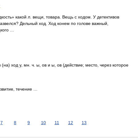
и
кость» какой л. вещи, товара. Вещь с ходом. У детективов
 Развелся? Дельный ход. Ход конем по голове важный,
цкого …
в (на) ход у, мн. ч. ы, ов и ы, ов (действие; место, через которое
витие, течение …
7
8
9
10
11
12
13