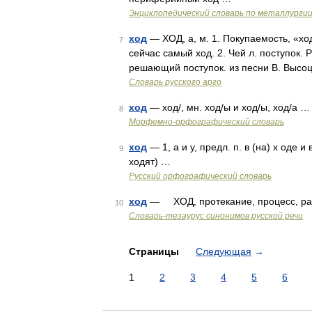
Энциклопедический словарь по металлурги
ход
— ХОД, а, м. 1. Покупаемость, «ход
7
сейчас самый ход. 2. Чей л. поступок.
решающий поступок. из песни В. Высо
Словарь русского арго
ход
— ход/, мн. ход/ы и ход/ы, ход/а …
8
Морфемно-орфографический словарь
ход
— 1, а и у, предл. п. в (на) х оде и 
9
ходят) …
Русский орфографический словарь
ход
— ХОД, протекание, процесс, раз
10
Словарь-тезаурус синонимов русской речи
Страницы
Следующая
→
1
2
3
4
5
6