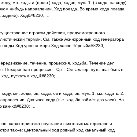
ходу, мн. ходы и (прост.) хода, ходов, муж. 1. (в ходе, на ходу)
аком нибудь направлении. Ход поезда. Во время хода поезда.
. задний). Ход&#8230; …
уществление игроком действия, предусмотренного
листический термин. См. также Асинхронный ход генератора
е ходы Ход уровня моря Ход часов Чёрный&#8230; …
ередвижение, течение, процессия, ходьба. Течение дел,
. Похоронная процессия.. Ср. . См. аллюр, путь, шаг быть в
й ход, пускать в ход,&#8230; …
 ходу, мн. ходы, ов, ходы, ов и хода, ов, муж. 1. см. ходить. 2.
направлении. Два часа ходу (т. е. ходьба займёт два часа). На
ар каких&#8230; …
tion] характеристика опускания шихтовых материалов и
отри также: центральный ход ровный ход канальный ход