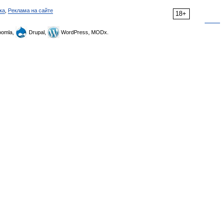
ка
,
Реклама на сайте
18+
omla,
Drupal,
WordPress, MODx.