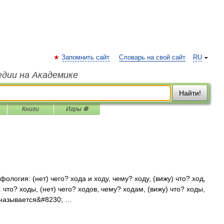
Запомнить сайт
Словарь на свой сайт
RU
едии на Академике
Найти!
Книги
Игры ⚽
ология: (нет) чего? хода и ходу, чему? ходу, (вижу) что? ход,
 что? ходы, (нет) чего? ходов, чему? ходам, (вижу) что? ходы,
 называется&#8230; …