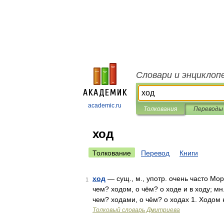
Словари и энциклоп
academic.ru
Толкования
Переводы
ход
Толкование
Перевод
Книги
ход
— сущ., м., употр. очень часто Морф
1
чем? ходом, о чём? о ходе и в ходу; мн.
чем? ходами, о чём? о ходах 1. Ходом
Толковый словарь Дмитриева