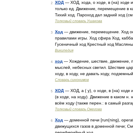
ХОД
— ХОД, хода, о ходе, в (на) ходе и 
2
только ед. Движение, перемещение в к
Тихий ход. Пароход дал задний ход (см
Толковый словарь Ушакова
Ход
— движение, перемещение. Ход ос
3
правилами игры. Ход сфира Ход, кабба
Гусеничный ход Крестный ход Масляны
Википедия
ход
— Хождение, шествие, движение, п
4
мыслей, небесных светил. Шествие царя
ходу, в ходу, не давать ходу, подземны
Словарь синонимов
ХОД
— ХОД, а ( у), о ходе, в (на) ходе и
5
(в ходе, на ходу). Движение в каком н. 
всём ходу (также перен.: в самый разг
Толковый словарь Ожегова
Ход
— доменной печи [run(ning), opera
6
движущихся газов в доменной печи; См
периферийный ход …