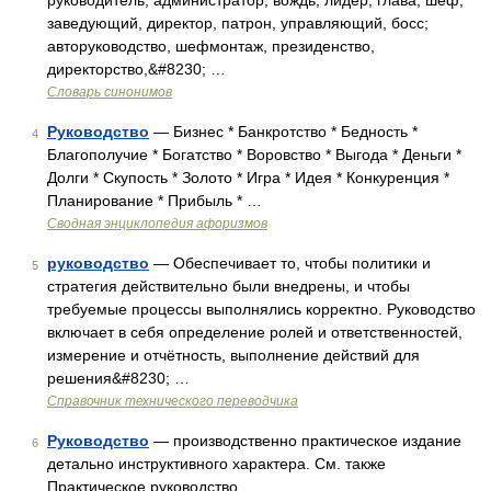
руководитель, администратор, вождь, лидер, глава, шеф,
заведующий, директор, патрон, управляющий, босс;
авторуководство, шефмонтаж, президенство,
директорство,&#8230; …
Словарь синонимов
Руководство
— Бизнес * Банкротство * Бедность *
4
Благополучие * Богатство * Воровство * Выгода * Деньги *
Долги * Скупость * Золото * Игра * Идея * Конкуренция *
Планирование * Прибыль * …
Сводная энциклопедия афоризмов
руководство
— Обеспечивает то, чтобы политики и
5
стратегия действительно были внедрены, и чтобы
требуемые процессы выполнялись корректно. Руководство
включает в себя определение ролей и ответственностей,
измерение и отчётность, выполнение действий для
решения&#8230; …
Справочник технического переводчика
Руководство
— производственно практическое издание
6
детально инструктивного характера. См. также
Практическое руководство …