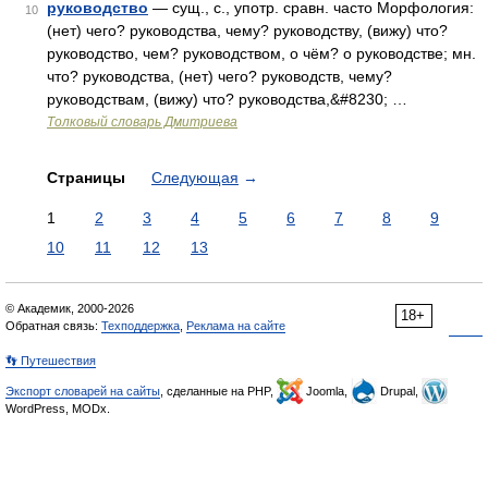
руководство
— сущ., с., употр. сравн. часто Морфология:
10
(нет) чего? руководства, чему? руководству, (вижу) что?
руководство, чем? руководством, о чём? о руководстве; мн.
что? руководства, (нет) чего? руководств, чему?
руководствам, (вижу) что? руководства,&#8230; …
Толковый словарь Дмитриева
Страницы
Следующая
→
1
2
3
4
5
6
7
8
9
10
11
12
13
© Академик, 2000-2026
18+
Обратная связь:
Техподдержка
,
Реклама на сайте
👣 Путешествия
Экспорт словарей на сайты
, сделанные на PHP,
Joomla,
Drupal,
WordPress, MODx.