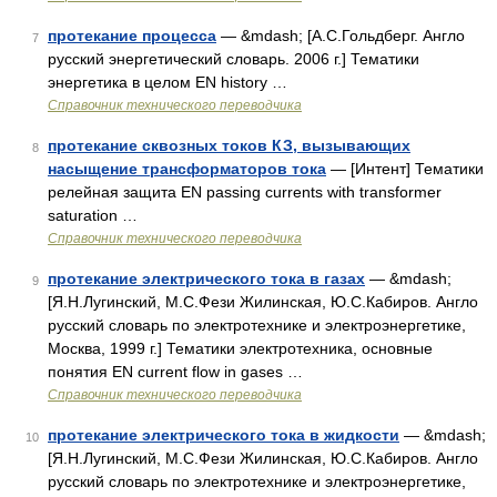
протекание процесса
— &mdash; [А.С.Гольдберг. Англо
7
русский энергетический словарь. 2006 г.] Тематики
энергетика в целом EN history …
Справочник технического переводчика
протекание сквозных токов КЗ, вызывающих
8
насыщение трансформаторов тока
— [Интент] Тематики
релейная защита EN passing currents with transformer
saturation …
Справочник технического переводчика
протекание электрического тока в газах
— &mdash;
9
[Я.Н.Лугинский, М.С.Фези Жилинская, Ю.С.Кабиров. Англо
русский словарь по электротехнике и электроэнергетике,
Москва, 1999 г.] Тематики электротехника, основные
понятия EN current flow in gases …
Справочник технического переводчика
протекание электрического тока в жидкости
— &mdash;
10
[Я.Н.Лугинский, М.С.Фези Жилинская, Ю.С.Кабиров. Англо
русский словарь по электротехнике и электроэнергетике,