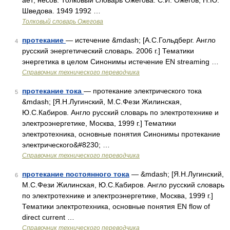
ает; несов. Толковый словарь Ожегова. С.И. Ожегов, Н.Ю.
Шведова. 1949 1992 …
Толковый словарь Ожегова
протекание
— истечение &mdash; [А.С.Гольдберг. Англо
4
русский энергетический словарь. 2006 г.] Тематики
энергетика в целом Синонимы истечение EN streaming …
Справочник технического переводчика
протекание тока
— протекание электрического тока
5
&mdash; [Я.Н.Лугинский, М.С.Фези Жилинская,
Ю.С.Кабиров. Англо русский словарь по электротехнике и
электроэнергетике, Москва, 1999 г.] Тематики
электротехника, основные понятия Синонимы протекание
электрического&#8230; …
Справочник технического переводчика
протекание постоянного тока
— &mdash; [Я.Н.Лугинский,
6
М.С.Фези Жилинская, Ю.С.Кабиров. Англо русский словарь
по электротехнике и электроэнергетике, Москва, 1999 г.]
Тематики электротехника, основные понятия EN flow of
direct current …
Справочник технического переводчика