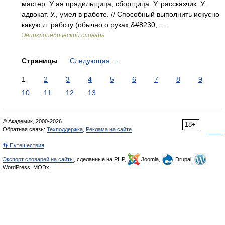
мастер. У ая прядильщица, сборщица. У. рассказчик. У.
адвокат. У., умел в работе. // Способный выполнить искусно
какую л. работу (обычно о руках,&#8230; …
Энциклопедический словарь
Страницы
Следующая
→
1
2
3
4
5
6
7
8
9
10
11
12
13
© Академик, 2000-2026
18+
Обратная связь:
Техподдержка
,
Реклама на сайте
👣 Путешествия
Экспорт словарей на сайты
, сделанные на PHP,
Joomla,
Drupal,
WordPress, MODx.