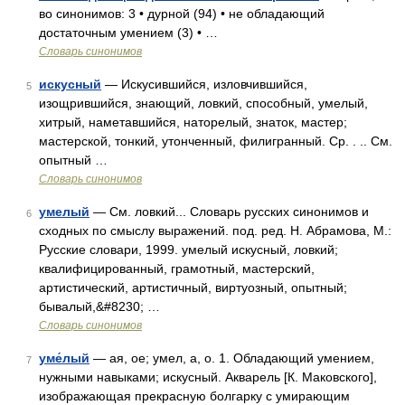
во синонимов: 3 • дурной (94) • не обладающий
достаточным умением (3) • …
Словарь синонимов
искусный
— Искусившийся, изловчившийся,
5
изощрившийся, знающий, ловкий, способный, умелый,
хитрый, наметавшийся, наторелый, знаток, мастер;
мастерской, тонкий, утонченный, филигранный. Ср. . .. См.
опытный …
Словарь синонимов
умелый
— См. ловкий... Словарь русских синонимов и
6
сходных по смыслу выражений. под. ред. Н. Абрамова, М.:
Русские словари, 1999. умелый искусный, ловкий;
квалифицированный, грамотный, мастерский,
артистический, артистичный, виртуозный, опытный;
бывалый,&#8230; …
Словарь синонимов
уме́лый
— ая, ое; умел, а, о. 1. Обладающий умением,
7
нужными навыками; искусный. Акварель [К. Маковского],
изображающая прекрасную болгарку с умирающим