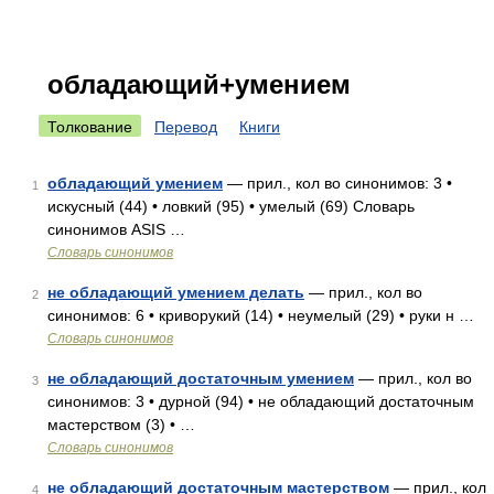
обладающий+умением
Толкование
Перевод
Книги
обладающий умением
— прил., кол во синонимов: 3 •
1
искусный (44) • ловкий (95) • умелый (69) Словарь
синонимов ASIS …
Словарь синонимов
не обладающий умением делать
— прил., кол во
2
синонимов: 6 • криворукий (14) • неумелый (29) • руки н …
Словарь синонимов
не обладающий достаточным умением
— прил., кол во
3
синонимов: 3 • дурной (94) • не обладающий достаточным
мастерством (3) • …
Словарь синонимов
не обладающий достаточным мастерством
— прил., кол
4