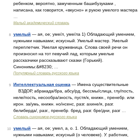
ребенком, вероятно, замученным башибузуками ,
написана, как говорится, «вкусно» и рукою умелого мастера
…
Малый академический словарь
умелый
— ая, ое; уме/л, уме/ла 1) Обладающий умением,
8
нужными навыками; искусный. Умелый мастер. Умелый
переплетчик. Умелая кружевница. Слова своей речи он
произносил на тот певучий лад, которым умелые
рассказчики рассказывают сказки (Горький).
Синонимы:&#8230; …
Популярный словарь русского языка
Интеллектуальная оценка
— Имена существительные
9
ВЗДОР, абракада/бра, абсу/рд, бессмы/слица, глу/пость,
неле/пость, несообра/зность, пустя/к, книжн., пренебр. или
ирон. за/умь, книжн. но/нсенс, разг. ахине/я, разг.
белиберда/, разг., пренебр. бред, разг. бре/дни, разг …
Словарь синонимов русского языка
умелый
— ая, ое; умел, а, о. 1. Обладающий умением,
10
нужными навыками; искусный (о человеке). У. работник,