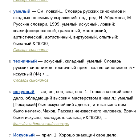
Словарь синонимов
умелый
— См. ловкий... Словарь русских синонимов и
4
сходных по смыслу выражений. под. ред. Н. Абрамова, М.:
Русские словари, 1999. умелый искусный, ловкий;
квалифицированный, грамотный, мастерский,
артистический, артистичный, виртуозный, опытный;
бывалый,&#8230; …
Словарь синонимов
техничный
— искусный, складный, умелый Словарь
5
русских синонимов. техничный прил., кол во синонимов: 5 •
искусный (44) • …
Словарь синонимов
иску́сный
— ая, ое; сен, сна, сно. 1. Тонко знающий свое
6
дело, обладающий высоким мастерством в чем л.; умелый.
[Пекарский] был искуснейший адвокат, и тягаться с ним
было нелегко. Чехов, Рассказ неизвестного человека. Врачи
были искусны, молодость сильна, и&#8230; …
Малый академический словарь
Искусный
— прил. 1. Хорошо знающий свое дело,
7