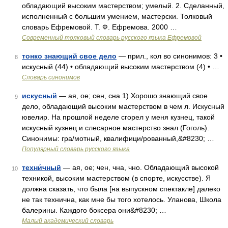
обладающий высоким мастерством; умелый. 2. Сделанный,
исполненный с большим умением, мастерски. Толковый
словарь Ефремовой. Т. Ф. Ефремова. 2000 …
Современный толковый словарь русского языка Ефремовой
тонко знающий свое дело
— прил., кол во синонимов: 3 •
8
искусный (44) • обладающий высоким мастерством (4) • …
Словарь синонимов
искусный
— ая, ое; сен, сна 1) Хорошо знающий свое
9
дело, обладающий высоким мастерством в чем л. Искусный
ювелир. На прошлой неделе сгорел у меня кузнец, такой
искусный кузнец и слесарное мастерство знал (Гоголь).
Синонимы: гра/мотный, квалифици/рованный,&#8230; …
Популярный словарь русского языка
техни́чный
— ая, ое; чен, чна, чно. Обладающий высокой
10
техникой, высоким мастерством (в спорте, искусстве). Я
должна сказать, что была [на выпускном спектакле] далеко
не так технична, как мне бы того хотелось. Уланова, Школа
балерины. Каждого боксера они&#8230; …
Малый академический словарь