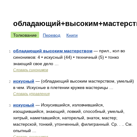
обладающий+высоким+мастерст
Толкование
Перевод
Книги
обладающий высоким мастерством
— прил., кол во
1
синонимов: 4 • искусный (44) • техничный (5) • тонко
знающий свое дело …
Словарь синонимов
искусный
— (обладающий высоким мастерством, умелый)
2
в чем. Искусные в плетении кружев мастерицы …
Словарь управления
искусный
— Искусившийся, изловчившийся,
3
изощрившийся, знающий, ловкий, способный, умелый,
хитрый, наметавшийся, наторелый, знаток, мастер;
мастерской, тонкий, утонченный, филигранный. Ср. . .. См.
опытный …