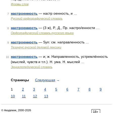
Формы слов
настроенность
— настр оенность, и …
7
Русский орфографический словарь
настроенность
— (3 ж), Р., Д., Пр. настро/енности …
8
Орфографический словарь русского языка
настроенность
— Syn: см. направленность …
9
Тезаурус русской деловой лексики
настроенность
— и; ж. Направленность, устремлённость
10
(мыслей, чувств и т.п.). Н. ума. Н. мыслей …
Энциклопедический словарь
Страницы
Следующая
→
1
2
3
4
5
6
7
8
9
10
11
12
13
© Академик, 2000-2026
18+