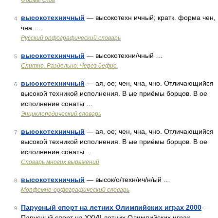
Формы слов
высокотехничный
— высокотехн ичный; кратк. форма чен,
4
чна …
Русский орфографический словарь
высокотехничный
— высокотехни/чный …
5
Слитно. Раздельно. Через дефис.
высокотехничный
— ая, ое; чен, чна, чно. Отличающийся
6
высокой техникой исполнения. В ые приёмы борцов. В ое
исполнение сонаты …
Энциклопедический словарь
высокотехничный
— ая, ое; чен, чна, чно. Отличающийся
7
высокой техникой исполнения. В ые приёмы борцов. В ое
исполнение сонаты …
Словарь многих выражений
высокотехничный
— высок/о/техн/ич/н/ый …
8
Морфемно-орфографический словарь
Парусный спорт на летних Олимпийских играх 2000
—
9
Парусный спорт на XXVII летних Олимпийских играх