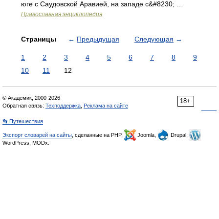
юге с Саудовской Аравией, на западе с&#8230; …
Православная энциклопедия
Страницы
←
Предыдущая
Следующая
→
1
2
3
4
5
6
7
8
9
10
11
12
© Академик, 2000-2026
18+
Обратная связь:
Техподдержка
,
Реклама на сайте
👣 Путешествия
Экспорт словарей на сайты
, сделанные на PHP,
Joomla,
Drupal,
WordPress, MODx.