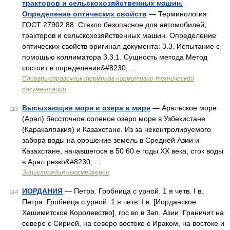
тракторов и сельскохозяйственных машин.
Определение оптических свойств
— Терминология
ГОСТ 27902 88: Стекло безопасное для автомобилей,
тракторов и сельскохозяйственных машин. Определение
оптических свойств оригинал документа: 3.3. Испытание с
помощью коллиматора 3.3.1. Сущность метода Метод
состоит в определении&#8230; …
Словарь-справочник терминов нормативно-технической
документации
Высыхающие моря и озера в мире
— Аральское море
113
(Арал) бессточное соленое озеро море в Узбекистане
(Каракалпакия) и Казахстане. Из за неконтролируемого
забора воды на орошение земель в Средней Азии и
Казахстане, начавшегося в 50 60 е годы ХХ века, сток воды
в Арал резко&#8230; …
Энциклопедия ньюсмейкеров
ИОРДАНИЯ
— Петра. Гробница с урной. 1 я четв. I в.
114
Петра. Гробница с урной. 1 я четв. I в. [Иорданское
Хашимитское Королевство], гос во в Зап. Азии. Граничит на
севере с Сирией, на северо востоке с Ираком, на востоке и