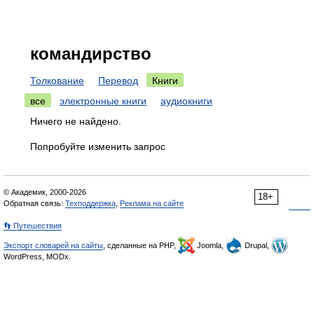
командирство
Толкование
Перевод
Книги
все
электронные книги
аудиокниги
Ничего не найдено.
Попробуйте изменить запрос
© Академик, 2000-2026
18+
Обратная связь:
Техподдержка
,
Реклама на сайте
👣 Путешествия
Экспорт словарей на сайты
, сделанные на PHP,
Joomla,
Drupal,
WordPress, MODx.