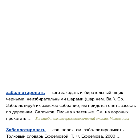
забаллотировать
— кого закидать избирательный ящик
черными, неизбирательными шарами (шар нем. Ball). Ср.
Забаллотируй их земское собрание, им придется опять засесть
по деревням. Салтыков. Письма к тетеньке. См. на вороных
прокатить …
Большой толково-фразеологический словарь Михельсона
Забаллотировать
— сов. перех. см. забаллотировывать
Толковый словарь Ефремовой. Т. Ф. Ефремова. 2000 …