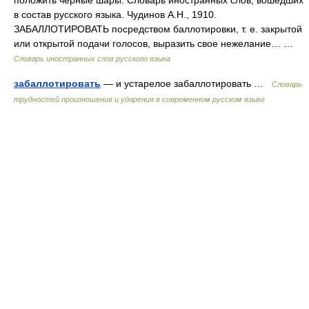
положить черные шары. Словарь иностранных слов, вошедших
в состав русского языка. Чудинов А.Н., 1910.
ЗАБАЛЛОТИРОВАТЬ посредством баллотировки, т. е. закрытой
или открытой подачи голосов, выразить свое нежелание… …
Словарь иностранных слов русского языка
забаллотировать
— и устарелое забаллотировать …
Словарь
трудностей произношения и ударения в современном русском языке