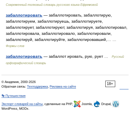
Современный толковый словарь русского языка Ефремовой
забаллотировать
— забаллотировать, забаллотирую,
забаллотируем, забаллотируешь, забаллотируете,
забаллотирует, забаллотируют, забаллотируя, забаллотировал,
забаллотировала, забаллотировало, забаллотировали,
забаллотируй, забаллотируйте, забаллотировавший,… …
Формы слов
забаллотировать
— забаллот ировать, рую, рует …
Русский
орфографический словарь
© Академик, 2000-2026
18+
Обратная связь:
Техподдержка
,
Реклама на сайте
👣 Путешествия
Экспорт словарей на сайты
, сделанные на PHP,
Joomla,
Drupal,
WordPress, MODx.