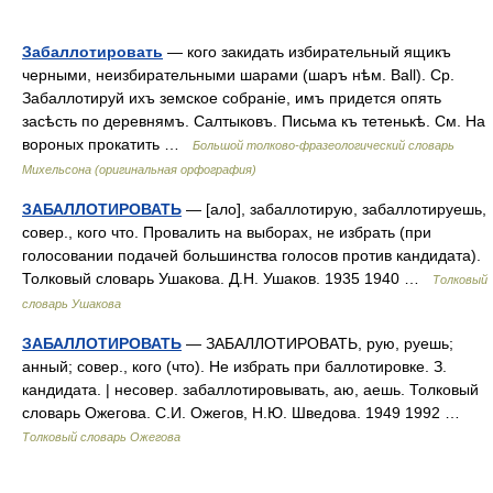
Забаллотировать
— кого закидать избирательный ящикъ
черными, неизбирательными шарами (шаръ нѣм. Ball). Ср.
Забаллотируй ихъ земское собраніе, имъ придется опять
засѣсть по деревнямъ. Салтыковъ. Письма къ тетенькѣ. См. На
вороных прокатить …
Большой толково-фразеологический словарь
Михельсона (оригинальная орфография)
ЗАБАЛЛОТИРОВАТЬ
— [ало], забаллотирую, забаллотируешь,
совер., кого что. Провалить на выборах, не избрать (при
голосовании подачей большинства голосов против кандидата).
Толковый словарь Ушакова. Д.Н. Ушаков. 1935 1940 …
Толковый
словарь Ушакова
ЗАБАЛЛОТИРОВАТЬ
— ЗАБАЛЛОТИРОВАТЬ, рую, руешь;
анный; совер., кого (что). Не избрать при баллотировке. З.
кандидата. | несовер. забаллотировывать, аю, аешь. Толковый
словарь Ожегова. С.И. Ожегов, Н.Ю. Шведова. 1949 1992 …
Толковый словарь Ожегова