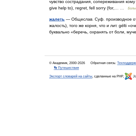
чувство сострадания, сопереживания кому , че
give help to), regret, fell sorry (for,… …
Боль
жалеть
— Общеслав. Суф. производное от у
жалость), того же корня, что и лит. gélti 
буквально «беречь, охранять от боли, м
© Академик, 2000-2026
Обратная связь:
Техподдерж
👣 Путешествия
Экспорт словарей на сайты
, сделанные на PHP,
Jo