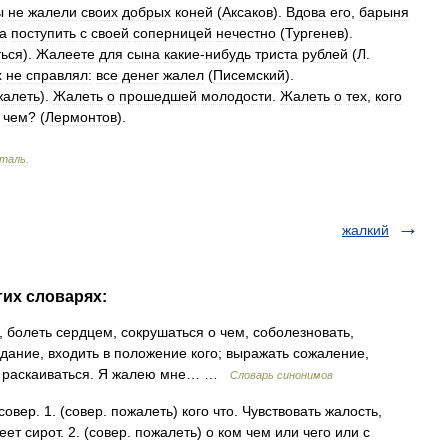
ы
не
жалели
своих
добрых
коней
(
Аксаков
).
Вдова
его
,
барыня
а
поступить
с
своей
соперницей
нечестно
(
Тургенев
).
ться
).
Жалеете
для
сына
какие
-
нибудь
триста
рублей
(
Л
.
х
не
справлял:
все
денег
жалел
(
Писемский
).
жалеть
).
Жалеть
о
прошедшей
молодости
.
Жалеть
о
тех
,
кого
чем
? (
Лермонтов
).
нталь
.
жалкий
гих словарях:
 болеть сердцем, сокрушаться о чем, соболезновать,
адание, входить в положение кого; выражать сожаление,
е; раскаиваться. Я жалею мне… …
Словарь синонимов
ер. 1. (совер. пожалеть) кого что. Чувствовать жалость,
ет сирот. 2. (совер. пожалеть) о ком чем или чего или с