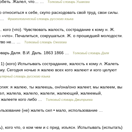
корбеть. Жалел, что… …
Толковый словарь Ушакова
относиться к себе, скупо расходовать свой труд, свои силы.
шь …
Фразеологический словарь русского языка
кого (что). Чувствовать жалость, сострадание к кому н. Ж.
ом «что». Печалиться, сокрушаться. Ж. о прошедшей молодости.
мство не… …
Толковый словарь Ожегова
оварь Даля. В.И. Даль. 1863 1866 …
Толковый словарь Даля
. 1) (кого) Испытывать сострадание, жалость к кому л. Жалеть
ку. Сегодня ночью я жалею всех кого жалеют и кого целуют
улярный словарь русского языка
логия: я жалею, ты жалеешь, он/она/оно жалеет, мы жалеем, вы
лел, жалела, жалело, жалели, жалеющий, жалеемый,
вы жалеете кого либо …
Толковый словарь Дмитриева
ользование (не) жалеть сил • мало, использование …
, кого что, о ком чем и с прид. изъясн. Испытывать (испытать)