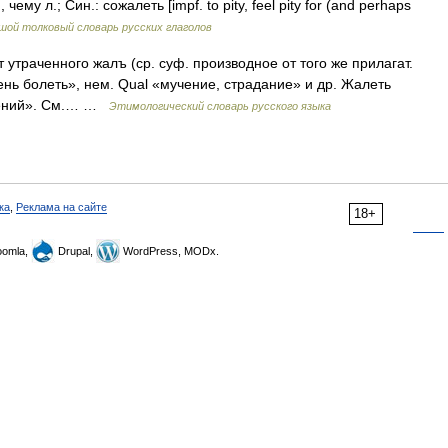
му л.; Син.: сожалеть [impf. to pity, feel pity for (and perhaps
шой толковый словарь русских глаголов
траченного жалъ (ср. суф. производное от того же прилагат.
«очень болеть», нем. Qual «мучение, страдание» и др. Жалеть
учений». См.… …
Этимологический словарь русского языка
ка
,
Реклама на сайте
18+
omla,
Drupal,
WordPress, MODx.