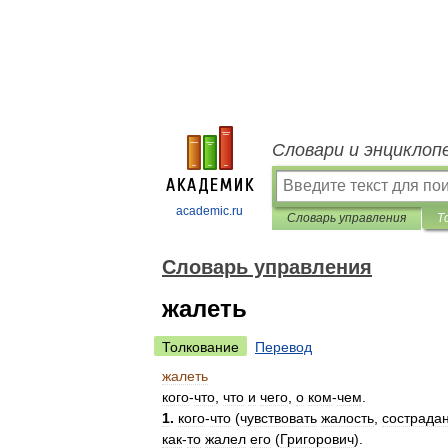
Словари и энциклоп
academic.ru
Словарь управления
Т
Словарь управления
жалеть
Толкование
Перевод
жалеть
кого
-
что
,
что
и
чего
,
о
ком
-
чем
.
1
.
кого
-
что
(
чувствовать
жалость
,
сострада
как
-
то
жалел
его
(
Григорович
).