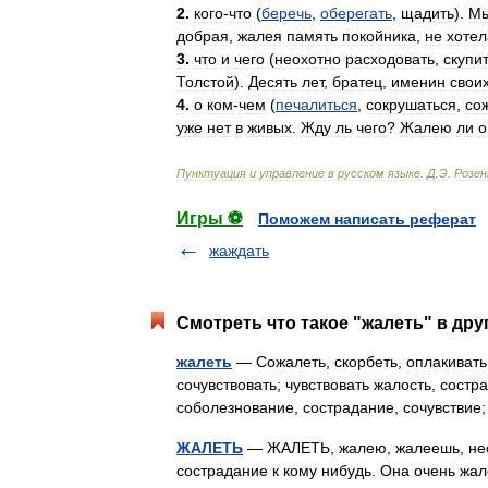
2
.
кого
-
что
(
беречь
,
оберегать
,
щадить
).
М
добрая
,
жалея
память
покойника
,
не
хотел
3
.
что
и
чего
(
неохотно
расходовать
,
скупи
Толстой
).
Десять
лет
,
братец
,
именин
свои
4
.
о
ком
-
чем
(
печалиться
,
сокрушаться
,
со
уже
нет
в
живых
.
Жду
ль
чего
?
Жалею
ли
о
Пунктуация
и
управление
в
русском
языке
.
Д
.
Э
.
Розе
Игры ⚽
Поможем написать реферат
жаждать
Смотреть что такое "жалеть" в дру
жалеть
— Сожалеть, скорбеть, оплакивать,
сочувствовать; чувствовать жалость, состр
соболезнование, сострадание, сочувстви
ЖАЛЕТЬ
— ЖАЛЕТЬ, жалею, жалеешь, несов
сострадание к кому нибудь. Она очень жале