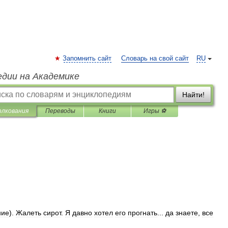
Запомнить сайт
Словарь на свой сайт
RU
едии на Академике
Найти!
олкования
Переводы
Книги
Игры ⚽
ние
).
Жалеть
сирот
.
Я
давно
хотел
его
прогнать
...
да
знаете
,
все