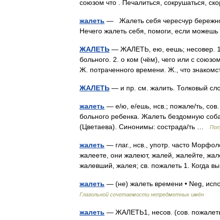
союзом что . Печалиться, сокрушаться, с
жалеть
— Жалеть себя чересчур бережно 
Нечего жалеть себя, помоги, если може
ЖАЛЕТЬ
— ЖАЛЕТЬ, ею, еешь; несовер. 1. 
больного. 2. о ком (чём), чего или с союз
Ж. потраченного времени. Ж., что знако
ЖАЛЕТЬ
— и пр. см. жалить. Толковый сл
жалеть
— е/ю, е/ешь, нсв.; пожале/ть, сов
больного ребенка. Жалеть бездомную соба
(Цветаева). Синонимы: сострада/ть …
Поп
жалеть
— глаг., нсв., употр. часто Морфо
жалеете, они жалеют, жалей, жалейте, жа
жалевший, жалея; св. пожалеть 1. Когда 
жалеть
— (не) жалеть времени • Neg, исп
Глагольной сочетаемости непредметных имён
жалеть
— ЖАЛЕТЬ1, несов. (сов. пожалеть)