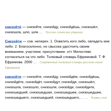
снизойти́
— снизойти, снизойду, снизойдёшь; снизошёл,
снизошла, шло, шли …
Русское словесное ударение
Снизойти
— сов. неперех. 1. Охватить кого либо, овладеть кем
либо. 2. Благосклонно, но свысока удостоить своим
вниманием, участием, присутствием. отт. Милостиво
согласиться на что либо. Толковый словарь Ефремовой. Т. Ф.
Ефремова. 2000 …
Современный толковый словарь русского языка
Ефремовой
снизойти
— снизойти, снизойду, снизойдём, снизойдёшь,
снизойдёте, снизойдёт, снизойдут, снизойдя, снизошёл,
снизошла, снизошло, снизошли, снизойди, снизойдите,
снизошедший, снизошедшая, снизошедшее, снизошедшие,
снизошедшего, снизошедшей, снизошедшего,… …
Формы слов