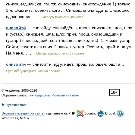
снизоше/дший; св. см. тж. снисходить, снисхождение 1) только
3 л. Охватить, осенить кого л. Снизошла благодать. Снизошло
вдохновение …
Словарь многих выражений
снизойти́
— снизойду, снизойдёшь; прош. снизошёл, шла, шло
и (устар.) снисшёл, шла, шло; прич. прош. снизошедший и
(устар.) снисшедший; сов. (несов. снисходить). 1. книжн. устар.
Сойти, спуститься вниз. 2. книжн. устар. Осенить, прийти на ум.
На меня… …
Малый академический словарь
снизойти
— снизойт и, йд у, йдёт; прош. вр. ошёл, ошл а …
Русский орфографический словарь
© Академик, 2000-2026
18+
Обратная связь:
Техподдержка
,
Реклама на сайте
👣 Путешествия
Экспорт словарей на сайты
, сделанные на PHP,
Joomla,
Drupal,
WordPress, MODx.