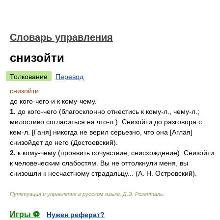
Словарь управления
снизойти
Толкование
Перевод
снизойти
до кого-чего и к кому-чему.
1.
до кого-чего (благосклонно отнестись к кому-л., чему-л.;
милостиво согласиться на что-л.). Снизойти до разговора с
кем-л. [Ганя] никогда не верил серьезно, что она [Аглая]
снизойдет до него (Достоевский).
2.
к кому-чему (проявить сочувствие, снисхождение). Снизойти
к человеческим слабостям. Вы не оттолкнули меня, вы
снизошли к несчастному страдальцу... (А. Н. Островский).
Пунктуация и управление в русском языке
.
Д.Э. Розенталь
.
Игры ⚽
Нужен реферат?