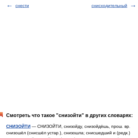
снести
снисходительный
Смотреть что такое "снизойти" в других словарях:
СНИЗОЙТИ
— СНИЗОЙТИ, снизойду, снизойдёшь, прош. вр.
снизошёл (снисшёл устар.), снизошла; снисшедший и (редк.)