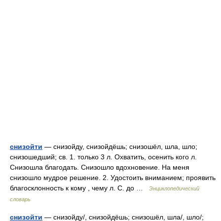
снизойти
— снизойду, снизойдёшь; снизошёл, шла, шло;
снизошедший; св. 1. только 3 л. Охватить, осенить кого л.
Снизошла благодать. Снизошло вдохновение. На меня
снизошло мудрое решение. 2. Удостоить вниманием; проявить
благосклонность к кому , чему л. С. до …
Энциклопедический
словарь
снизойти
— снизойду/, снизойдёшь; снизошёл, шла/, шло/;