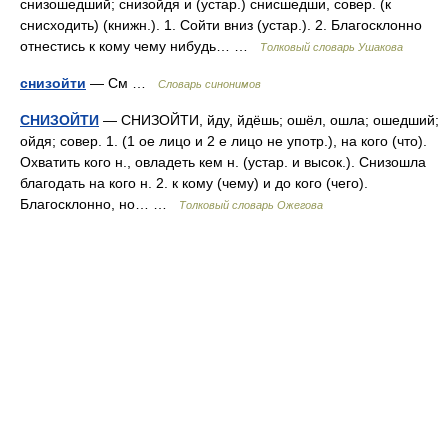
снизошедший; снизойдя и (устар.) снисшедши, совер. (к
снисходить) (книжн.). 1. Сойти вниз (устар.). 2. Благосклонно
отнестись к кому чему нибудь… …
Толковый словарь Ушакова
снизойти
— См …
Словарь синонимов
СНИЗОЙТИ
— СНИЗОЙТИ, йду, йдёшь; ошёл, ошла; ошедший;
ойдя; совер. 1. (1 ое лицо и 2 е лицо не употр.), на кого (что).
Охватить кого н., овладеть кем н. (устар. и высок.). Снизошла
благодать на кого н. 2. к кому (чему) и до кого (чего).
Благосклонно, но… …
Толковый словарь Ожегова